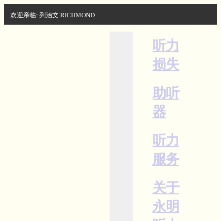
欢迎亲临: 列治文 RICHMOND
听力
损失
助听
器
听力
服务
关于
永明