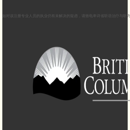
如对该注册专业人员的执业仍有未解决的疑虑，请致电卑诗省听语治疗与听力学委员会（