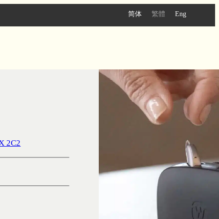
简体
繁體
Eng
6X 2C2